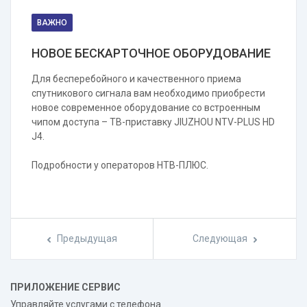
ВАЖНО
О
НОВОЕ БЕСКАРТОЧНОЕ ОБОРУДОВАНИЕ
О
,
Для бесперебойного и качественного приема
Вк
ые
спутникового сигнала вам необходимо приобрести
ко
новое современное оборудование со встроенным
по
чипом доступа – ТВ-приставку JIUZHOU NTV-PLUS HD
ус
J4.
Аб
Он
Подробности у операторов НТВ-ПЛЮС.
се
ус
Предыдущая
Следующая
ПРИЛОЖЕНИЕ СЕРВИС
Управляйте услугами с телефона